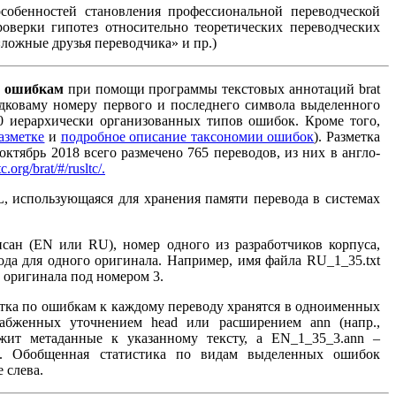
особенностей становления профессиональной переводческой
оверки гипотез относительно теоретических переводческих
ложные друзья переводчика» и пр.)
о ошибкам
при помощи программы текстовых аннотаций brat
рядковаму номеру первого и последнего символа выделенного
 иерархически организованных типов ошибок. Кроме того,
азметке
и
подробное описание таксономии ошибок
). Разметка
ктябрь 2018 всего размечено 765 переводов, из них в англо-
tc.org/brat/#/rusltc/.
, использующаяся для хранения памяти перевода в системах
сан (EN или RU), номер одного из разработчиков корпуса,
ода для одного оригинала. Например, имя файла RU_1_35.txt
о оригинала под номером 3.
етка по ошибкам к каждому переводу хранятся в одноименных
абженных уточнением head или расширением ann (напр.,
ржит метаданные к указанному тексту, а EN_1_35_3.ann –
). Обобщенная статистика по видам выделенных ошибок
 слева.