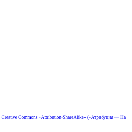
 Creative Commons «Attribution-ShareAlike» («Атрибуция — На