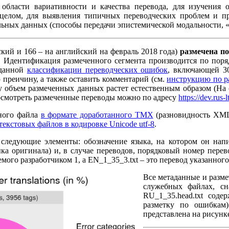
области вариативности и качества перевода, для изучения 
целом, для выявления типичных переводческих проблем и пр
ьных данных (способы передачи эпистемической модальности, «
кий и 166 – на английский на февраль 2018 года)
размечена п
йле. Идентификация размеченного сегмента производится по по
зданной
классификации переводческих ошибок
, включающей 30
 преичину, а также оставить комментарий (см.
инструкцию по р
у объем размеченных данных растет естественным образом (На о
Посмотреть размеченные переводы можно по адресу
https://dev.rus-l
чного файла
в формате доработанного TMX
(разновидность XML
 текстовых файлов в кодировке Unicode utf-8
.
следующие элементы: обозначение языка, на котором он напи
ка оригинала) и, в случае переводов, порядковый номер перев
уемого разработчиком 1, а EN_1_35_3.txt – это перевод указанног
Все метаданные и разм
служебных файлах, сн
RU_1_35.head.txt соде
разметку по ошибкам
представлена на рисунке