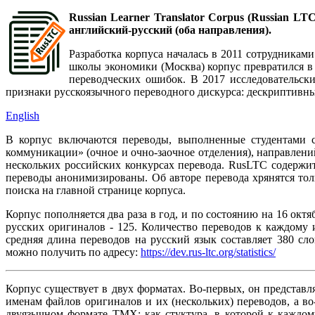
Russian Learner Translator Corpus (Russian L
английский-русский (оба направления).
Разработка корпуса началась в 2011 сотрудника
школы экономики (Москва) корпус превратился в
переводческих ошибок. В 2017 исследовательс
признаки русскоязычного переводного дискурса: дескриптивны
English
В корпус включаются переводы, выполненные студентами 
коммуникации» (очное и очно-заочное отделения), направлений
нескольких российских конкурсах перевода. RusLTC содержи
переводы анонимизированы. Об авторе перевода хрянятся тол
поиска на главной странице корпуса.
Корпус пополняется два раза в год, и по состоянию на 16 окт
русских оригиналов - 125. Количество переводов к каждому 
средняя длина переводов на русский язык составляет 380 сл
можно получить по адресу:
https://dev.rus-ltc.org/statistics/
Корпус существует в двух форматах. Во-первых, он представ
именам файлов оригиналов и их (нескольких) переводов, а во
двуязычном формате TMX: как стуктура, в которой к каждо