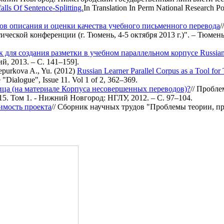
alls Of Sentence-Splitting.
In Translation In Perm National Research Po
ов описания и оценки качества учебного письменного перевода
/
тической конференции (г. Тюмень, 4-5 октября 2013 г.)". – Т
ля создания разметки в учебном параллельном корпусе Russian L
, 2013. – С. 141–159].
purkova A., Yu. (2012)
Russian Learner Parallel Corpus as a Tool for 
 "Dialogue", Issue 11. Vol 1 of 2, 362–369.
ица (на материале Корпуса несовершенных переводов)?
// Пробл
5. Том 1. - Нижний Новгород: НГЛУ, 2012. – C. 97–104.
имость проекта
// Сборник научных трудов "Проблемы теории, пр