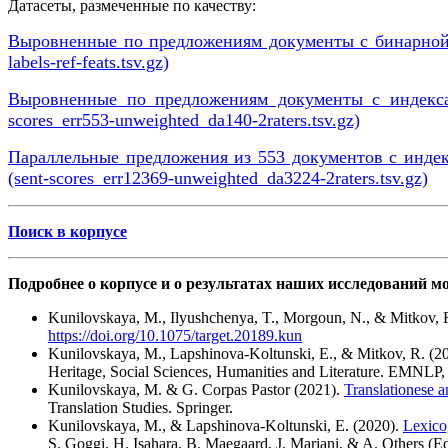
Датасеты, размеченные по качеству:
Выровненные по предложениям документы с бинарной ра
labels-ref-feats.tsv.gz)
Выровненные по предложениям документы с индексам
scores_err553-unweighted_da140-2raters.tsv.gz)
Параллельные предложения из 553 документов с индек
(sent-scores_err12369-unweighted_da3224-2raters.tsv.gz)
Поиск в корпусе
Подробнее о корпусе и о результатах наших исследований 
Kunilovskaya, M., Ilyushchenya, T., Morgoun, N., & Mitkov, R. 
https://doi.org/10.1075/target.20189.kun
Kunilovskaya, M., Lapshinova-Koltunski, E., & Mitkov, R. (2
Heritage, Social Sciences, Humanities and Literature. EMNLP,
Kunilovskaya, M. & G. Corpas Pastor (2021).
Translationese a
Translation Studies. Springer.
Kunilovskaya, M., & Lapshinova-Koltunski, E. (2020).
Lexico
S. Goggi, H. Isahara, B. Maegaard, J. Mariani, & A. Others (E