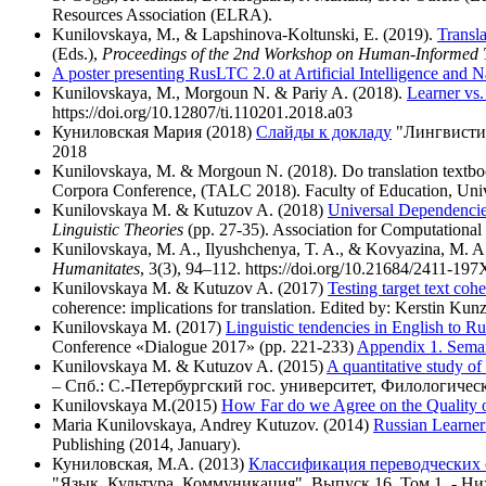
Resources Association (ELRA).
Kunilovskaya, M., & Lapshinova-Koltunski, E. (2019).
Transla
(Eds.),
Proceedings of the 2nd Workshop on Human-Informed Tr
A poster presenting RusLTC 2.0 at Artificial Intelligence an
Kunilovskaya, M., Morgoun N. & Pariy A. (2018).
Learner vs. 
https://doi.org/10.12807/ti.110201.2018.a03
Куниловская Мария (2018)
Слайды к докладу
"Лингвистич
2018
Kunilovskaya, M. & Morgoun N. (2018). Do translation textbook
Corpora Conference, (TALC 2018). Faculty of Education, Uni
Kunilovskaya M. & Kutuzov A. (2018)
Universal Dependencies-
Linguistic Theories
(pp. 27-35). Association for Computational 
Kunilovskaya, M. A., Ilyushchenya, T. A., & Kovyazina, M. A
Humanitates
, 3(3), 94–112. https://doi.org/10.21684/2411-19
Kunilovskaya M. & Kutuzov A. (2017)
Testing target text co
coherence: implications for translation. Edited by: Kerstin K
Kunilovskaya M. (2017)
Linguistic tendencies in English to Ru
Conference
Dialogue 2017
(pp. 221-233)
Appendix 1. Seman
Kunilovskaya M. & Kutuzov A. (2015)
A quantitative study of 
– Спб.: С.-Петербургский гос. университет, Филологически
Kunilovskaya M.(2015)
How Far do we Agree on the Quality o
Maria Kunilovskaya, Andrey Kutuzov. (2014)
Russian Learner
Publishing (2014, January).
Куниловская, М.А. (2013)
Классификация переводческих о
"Язык. Культура. Коммуникация". Выпуск 16. Том 1. - Н