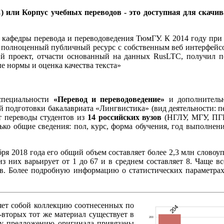
TC) или Корпус учебных переводов - это доступная для скачи
ми кафедры перевода и переводоведения ТюмГУ. К 2014 году п
 полноценный публичный ресурс с собственным веб интерфейсо
кий проект, отчасти основанный на данных RusLTC, получил 
е нормы и оценка качества текста»
специальности
«Перевод и переводоведение»
и дополнительн
 подготовки бакалавриата «Лингвистика» (вид деятельности: пе
т переводы студентов из
14 российских вузов
(НГЛУ, МГУ, ПГН
ько общие сведения: пол, курс, форма обучения, год выполне
ября 2018 года его общий объем составляет более 2,3 млн слово
из них варьирует от 1 до 67 и в среднем составляет 8. Чаще 
ов. Более подробную информацию о статистических параметрах
ляет собой коллекцию соотнесенных по
-вторых тот же материал существует в
му предложению оригинала привязаны