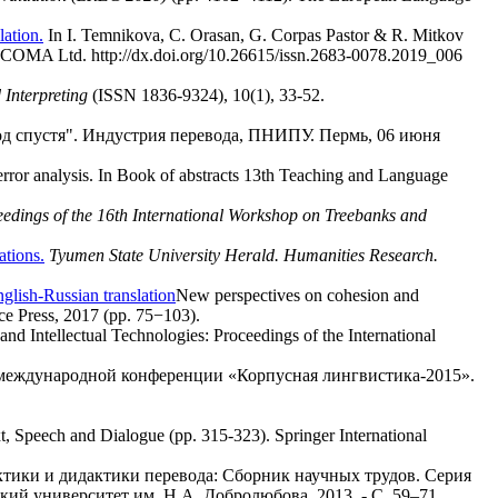
lation.
In I. Temnikova, C. Orasan, G. Corpas Pastor & R. Mitkov
NCOMA Ltd. http://dx.doi.org/10.26615/issn.2683-0078.2019_006
 Interpreting
(ISSN 1836-9324), 10(1), 33-52.
д спустя". Индустрия перевода, ПНИПУ. Пермь, 06 июня
error analysis. In Book of abstracts 13th Teaching and Language
edings of the 16th International Workshop on Treebanks and
ations.
Tyumen State University Herald. Humanities Research.
glish-Russian translation
New perspectives on cohesion and
ce Press, 2017 (pp. 75−103).
and Intellectual Technologies: Proceedings of the International
 международной конференции «Корпусная лингвистика-2015».
.
t, Speech and Dialogue (pp. 315-323). Springer International
ктики и дидактики перевода: Сборник научных трудов. Серия
й университет им. Н.А. Добролюбова, 2013. - С. 59–71.