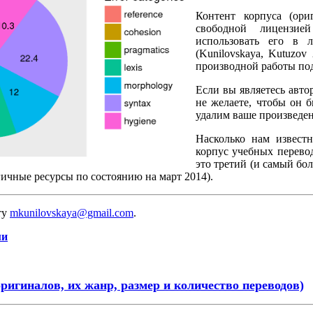
Контент корпуса (ор
свободной лицензи
использовать его в 
(Kunilovskaya, Kutuzo
производной работы по
Если вы являетесь авто
не желаете, чтобы он 
удалим ваше произведен
Насколько нам извест
корпус учебных перево
это третий (и самый бо
гичные ресурсы по состоянию на март 2014).
ту
mkunilovskaya@gmail.com
.
ми
оригиналов, их жанр, размер и количество переводов)