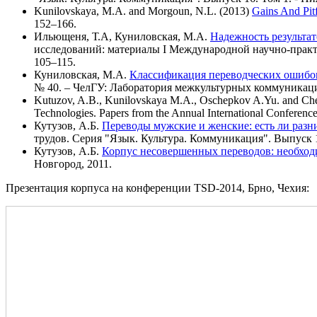
Kunilovskaya, M.A. and Morgoun, N.L. (2013)
Gains And Pitf
152–166.
Ильющеня, Т.А, Куниловская, М.А.
Надежность результат
исследований: материалы I Международной научно-прак
105–115.
Куниловская, М.А.
Классификация переводческих ошибок д
№ 40. – ЧелГУ: Лаборатория межкультурных коммуникаций
Kutuzov, A.B., Kunilovskaya M.A., Oschepkov A.Yu. and Che
Technologies. Papers from the Annual International Conference
Кутузов, А.Б.
Переводы мужские и женские: есть ли разн
трудов. Серия "Язык. Культура. Коммуникация". Выпуск 1
Кутузов, А.Б.
Корпус несовершенных переводов: необход
Новгород, 2011.
Презентация корпуса на конференции TSD-2014, Брно, Чехия: