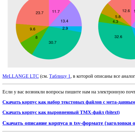
MeLLANGE LTC
(см.
Таблицу 1
, в которой описаны все анало
Если у вас возникли вопросы пишите нам на электронную поч
Скачать корпус как набор текстовых файлов с мета-данны
Скачать корпус как выровненный TMX-файл (bitext)
Скачать описание корпуса в tsv-формате (заголовки 