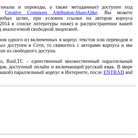
игиналы и переводы, а также метаданные) доступен под
ей
Creative Commons Attribution-ShareAlike
. Вы можете
любых целях, при условии ссылки на авторов корпуса
v 2014 в списке литературы ниже) и распространении вашей
д аналогичной свободной лицензией.
ром одного из включенных в корпус текстов или переводов и
был доступен в Сети, то свяжитесь с авторами корпуса и мы
ие из свободного доступа.
но, RusLTC – единственный множественный параллельный
дов, доступный онлайн и включающий русский язык. В мире
льшой) параллельный корпус в Интернете, после
ENTRAD
and