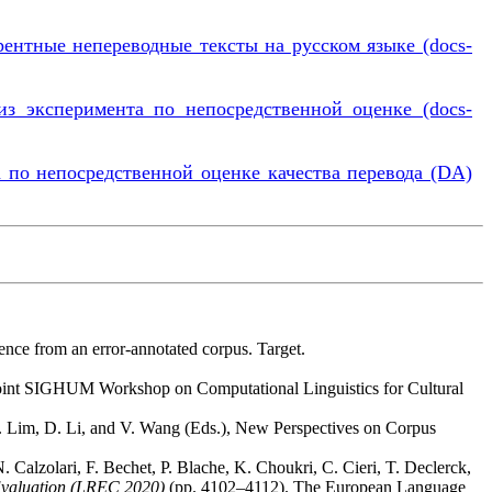
рентные непереводные тексты на русском языке (docs-
з эксперимента по непосредственной оценке (docs-
 по непосредственной оценке качества перевода (DA)
ence from an error-annotated corpus. Target.
 Joint SIGHUM Workshop on Computational Linguistics for Cultural
L. Lim, D. Li, and V. Wang (Eds.), New Perspectives on Corpus
. Calzolari, F. Bechet, P. Blache, K. Choukri, C. Cieri, T. Declerck,
Evaluation (LREC 2020)
(pp. 4102–4112). The European Language