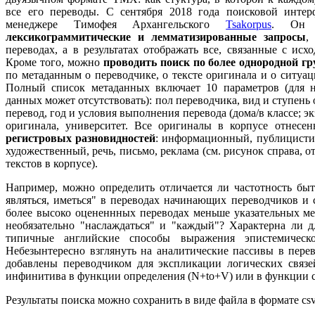
все его переводы. С сентября 2018 года поисковой инте
менеджере Тимофея Архангельского
Tsakorpus
. Он 
лексикограммитические и лемматизированные запросы
,
переводах, а в результатах отображать все, связанные с ис
Кроме того, можно
проводить поиск по более однородной гр
по метаданным о переводчике, о тексте оригинала и о ситуаци
Полный список метаданных включает 10 параметров (для н
данных может отсутствовать): пол переводчика, вид и ступень
перевод, год и условия выполнения перевода (дома/в классе; э
оригинала, университет. Все оригиналы в корпусе отнес
регистровых разновидностей
: информационный, публицисти
художественный, речь, письмо, реклама (см. рисунок справа,
текстов в корпусе).
Например, можно определить отличается ли частотность быт
являться, иметься" в переводах начинающих переводчиков и 
более высоко оцененнных переводах меньше указательных мес
необязательно "наслаждаться" и "каждый"? Характерна ли д
типичные английские способы выражения эпистемической
Небезынтересно взглянуть на аналитические пассивы в перев
добавлены переводчиком для экспликации логических связе
инфинитива в функции определения (N+to+V) или в функции со
Результаты поиска можно сохранить в виде файла в формате csv