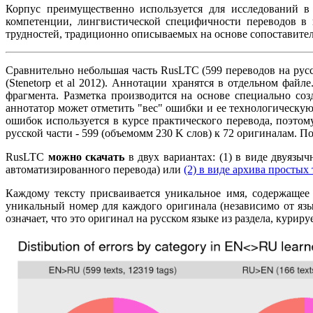
Корпус преимущественно используется для исследований в 
компетенции, лингвистической специфичности переводов в 
трудностей, традиционно описываемых на основе сопоставител
Сравнительно небольшая часть RusLTC (599 переводов на русс
(Stenetorp et al 2012). Аннотации хранятся в отдельном фа
фрагмента. Разметка производится на основе специально со
аннотатор может отметить "вес" ошибки и ее технологическую
ошибок используется в курсе практического перевода, поэтом
русской части - 599 (объемомм 230 K слов) к 72 оригиналам. 
RusLTC
можно скачать
в двух вариантах: (1) в виде двуязы
автоматизированного перевода) или
(2) в виде архива простых
Каждому тексту присваивается уникальное имя, содержащее 
уникальный номер для каждого оригинала (независимо от язы
означает, что это оригинал на русском языке из раздела, курир