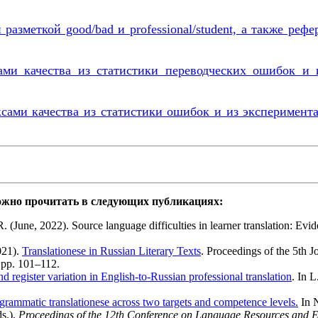
зметкой good/bad и professional/student, а также рефе
и качества из статистики переводческих ошибок и и
сами качества из статистики ошибок и из эксперимента
можно прочитать в следующих публикациях:
(June, 2022). Source language difficulties in learner translation: Evid
021).
Translationese in Russian Literary Texts
. Proceedings of the 5th
 pp. 101–112.
nd register variation in English-to-Russian professional translation
. In 
grammatic translationese across two targets and competence levels.
In N
ds.),
Proceedings of the 12th Conference on Language Resources and 