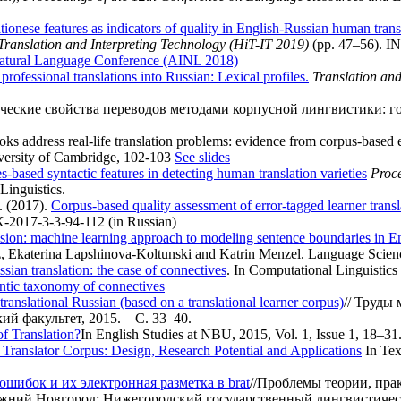
tionese features as indicators of quality in English-Russian human trans
anslation and Interpreting Technology (HiT-IT 2019)
(pp. 47–56). I
d Natural Language Conference (AINL 2018)
professional translations into Russian: Lexical profiles.
Translation and
еские свойства переводов методами корпусной лингвистики: го
s address real-life translation problems: evidence from corpus-based 
versity of Cambridge, 102-103
See slides
based syntactic features in detecting human translation varieties
Proce
Linguistics.
. (2017).
Corpus-based quality assessment of error-tagged learner transl
7X-2017-3-3-94-112 (in Russian)
hesion: machine learning approach to modeling sentence boundaries in En
unz, Ekaterina Lapshinova-Koltunski and Katrin Menzel. Language Scien
ssian translation: the case of connectives
. In Computational Linguistics 
tic taxonomy of connectives
translational Russian (based on а translational learner corpus)
// Труды
й факультет, 2015. – С. 33–40.
f Translation?
In English Studies at NBU, 2015, Vol. 1, Issue 1, 18–31
 Translator Corpus: Design, Research Potential and Applications
In Tex
шибок и их электронная разметка в brat
//Проблемы теории, пра
ижний Новгород: Нижегородский государственный лингвистически