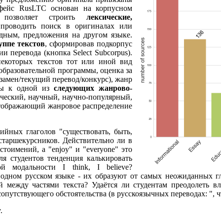
рфейс RusLTC основан на корпусном
позволяет строить
лексические,
 проводить поиск в оригиналах или
ходным, предложения на другом языке.
уппе текстов
, сформировав подкорпус
и перевода (кнопка Select Subcorpus).
екоторых текстов тот или иной вид
 образовательной программы, оценка за
кзамен/текущий перевод/конкурс), жанр
ены к одной из
следующих жанрово-
ческий, научный, научно-популярный,
 отображающий жанровое распределение
ийных глаголов "существовать, быть,
старшекурсников. Действительно ли в
тоимений, а "enjoy" и "everyone" это
ля студентов тенденция калькировать
 модальности I think, I believe?
одном русском языке - их образуют от самых неожиданных гла
й между частями текста? Удаётся ли студентам преодолеть в
путствующего обстоятельства (в русскоязычных переводах: ", 
.